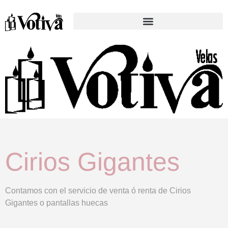
Cirios Gigantes
Contamos con el servicio de venta ó renta de Cirios
Gigantes o pantallas huecas