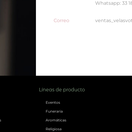
Whatsapp: 33 1
Correo
ventas_velasv
Líneas de producto
Eventos
Funeraria
s
Aromáticas
Religiosa