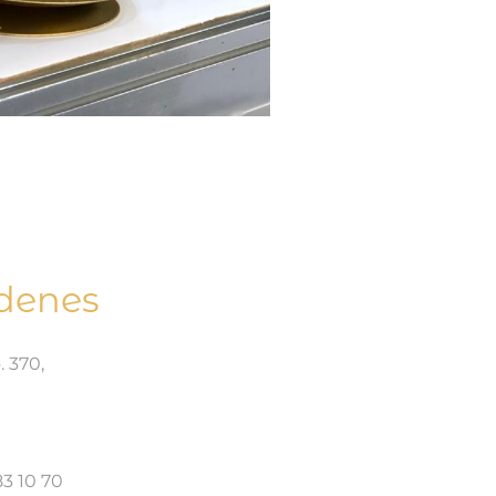
rdenes
. 370,
83 10 70