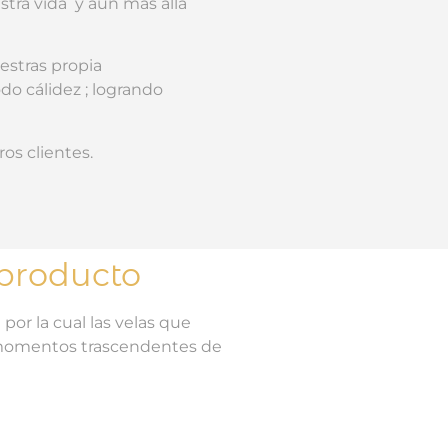
stra vida y aún más allá
estras propia
do cálidez ;
logrando
os clientes.
 producto
 por la cual las velas que
 momentos trascendentes de