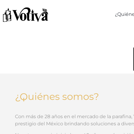
¿Quién
¿Quiénes somos?
Con más de 28 años en el mercado de la parafina,
prestigio del México brindando soluciones a dive