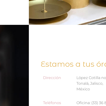
Estamos a tus ó
Dirección
López Cotilla no
Tonalá, Jalisco,
México
Teléfonos
Oficina: (33) 36 